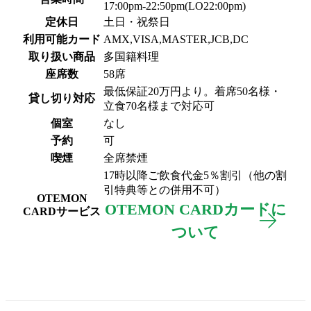
17:00pm-22:50pm(LO22:00pm)
定休日
土日・祝祭日
利用可能カード
AMX,VISA,MASTER,JCB,DC
取り扱い商品
多国籍料理
座席数
58席
最低保証20万円より。着席50名様・
貸し切り対応
立食70名様まで対応可
個室
なし
予約
可
喫煙
全席禁煙
17時以降ご飲食代金5％割引（他の割
引特典等との併用不可）
OTEMON
OTEMON CARDカードに
CARDサービス
ついて
フロアガイド