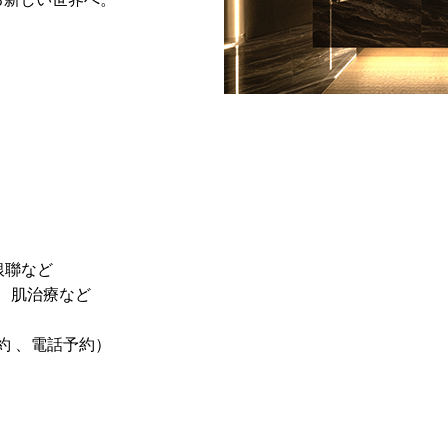
）
B,銀聯など
、肌治療など
約 、電話予約）